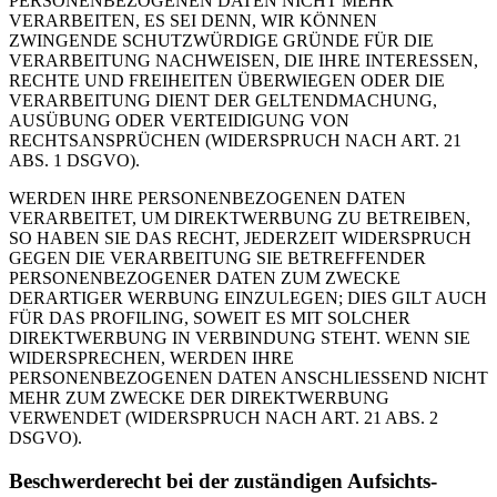
PERSONENBEZOGENEN DATEN NICHT MEHR
VERARBEITEN, ES SEI DENN, WIR KÖNNEN
ZWINGENDE SCHUTZWÜRDIGE GRÜNDE FÜR DIE
VERARBEITUNG NACHWEISEN, DIE IHRE INTERESSEN,
RECHTE UND FREIHEITEN ÜBERWIEGEN ODER DIE
VERARBEITUNG DIENT DER GELTENDMACHUNG,
AUSÜBUNG ODER VERTEIDIGUNG VON
RECHTSANSPRÜCHEN (WIDERSPRUCH NACH ART. 21
ABS. 1 DSGVO).
WERDEN IHRE PERSONENBEZOGENEN DATEN
VERARBEITET, UM DIREKTWERBUNG ZU BETREIBEN,
SO HABEN SIE DAS RECHT, JEDERZEIT WIDERSPRUCH
GEGEN DIE VERARBEITUNG SIE BETREFFENDER
PERSONENBEZOGENER DATEN ZUM ZWECKE
DERARTIGER WERBUNG EINZULEGEN; DIES GILT AUCH
FÜR DAS PROFILING, SOWEIT ES MIT SOLCHER
DIREKTWERBUNG IN VERBINDUNG STEHT. WENN SIE
WIDERSPRECHEN, WERDEN IHRE
PERSONENBEZOGENEN DATEN ANSCHLIESSEND NICHT
MEHR ZUM ZWECKE DER DIREKTWERBUNG
VERWENDET (WIDERSPRUCH NACH ART. 21 ABS. 2
DSGVO).
Beschwerde­recht bei der zuständigen Aufsichts­